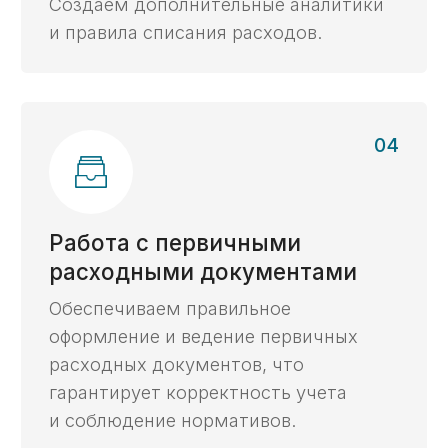
экспертиза с 2014 г.
Опираясь на опыт работы в госструктурах
и коммерческом секторе, мы видим задачи
со всех сторон и предлагаем самые
эффективные решения.
Все виды
контрактов
Работаем с контрактами в любой отрасли,
в любой валюте, с любыми видами
расчётов, гарантиями и субсидиями.
Личный эксперт
онлайн
Ваш личный эксперт будет сопровождать
вас на протяжении всего процесса.
Ваши данные