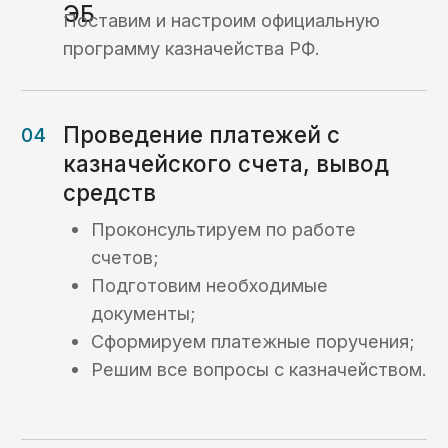
Кейсы по услугам
казначейского
сопровождения:
Кейс №1
Открытие
казначейского счета
и осуществление
платежей для
торгово-закупочной
компании
Кейс №2
Сопровождение
платежного
процесса
и раздельный учет