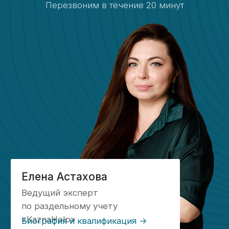
Что потребуется?
01
Информация о ваших
государственных контрактах
и их требованиях;
Доступ к текущей бухгалтерской
базе;
Доступ к учетной политике
компании для внесения
необходимых изменений;
Возможность консультаций