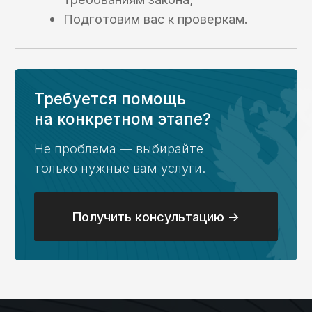
счета, установка ПО,
получение аванса
Кейс №6
Консультация,
открытие ЛС,
формирование
платежей
Блог
Все о казначейском
счете — в наших статьях