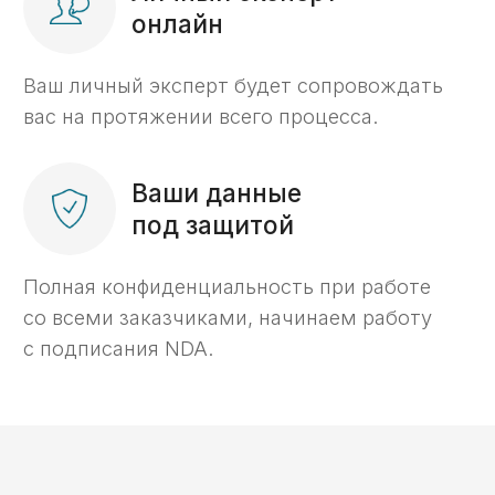
Игорь Самаренкин
Главный эксперт «KaznaHelp»
Биография и квалификация ->
Отзывы
Отзывы наших
клиентов