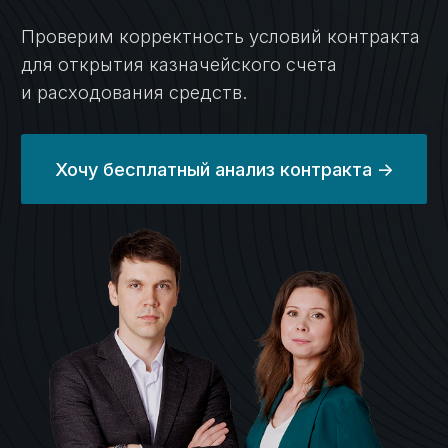
Подготовим необходимые
документы;
Сформируем платежные поручения;
Решим все вопросы с казначейством.
Настройка раздельного
05
бухгалтерского учета,
подготовка к проверкам
Организуем систему учёта;
Подготовим необходимые
документы для соответствия
требованиям закона;
подготовим вас к проверкам.
Экономическое
06
сопровождение
Организуем систему учёта;
Подготовим необходимые
документы для соответствия
требованиям закона;