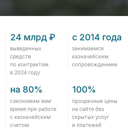
время при работе
на сайте без
с казначейским
скрытых услуг
счетом
и платежей
Тарифы
Стоимость услуг
по настройке и ведению
раздельного учета
государственных
контрактов
Торгово-закупочные
предприятия и другие сферы
от 38 000 ₽
Заказать ->