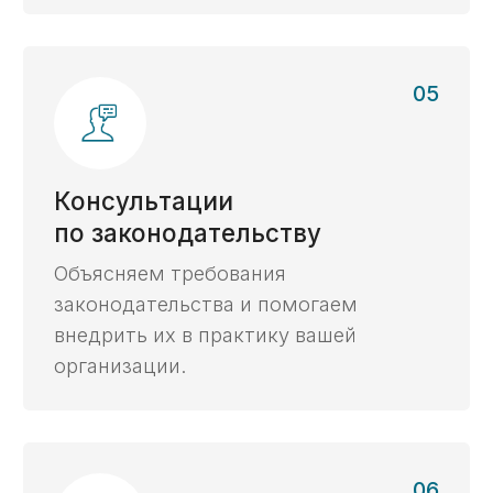
под защитой
Полная конфиденциальность при работе
со всеми заказчиками, начинаем работу
с подписания NDA.
Сроки
На
80%
сэкономим ваше
время при работе
с казначейским счетом
Прокрутите для
просмотра таблицы
С нашим
Услуга
Самостоятельно
сопровождением
Открытие
3 дня
2 недели
счета ->