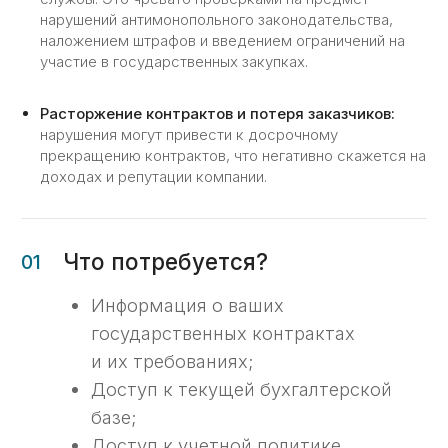
Работа с учетной политикой
нарушений антимонопольного законодательства,
Проводим анализ и корректировку
наложением штрафов и введением ограничений на
учетной политики в соответствии
участие в государственных закупках.
с требованиями вашей организации
и законодательства.
Расторжение контрактов и потеря заказчиков:
нарушения могут привести к досрочному
прекращению контрактов, что негативно скажется на
03
доходах и репутации компании.
Настройка 1С и контроль
учета
Донастраиваем систему 1С для
корректного отражения расходов.
Создаем дополнительные аналитики
и правила списания расходов.
04