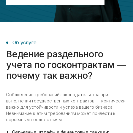
с главным бухгалтером для
выработки индивидуальных
решений и рекомендаций.
Результат оказания услуги
02
Полное соответствие требованиям
законодательства;
Отсутствие штрафов и успешное
прохождение проверок исполнения
госконтрактов;
Детализированная отчетность
по каждому госконтракту;
Контроль расходов и оптимизация
бюджета;
Соблюдение требований законодательства при
Укрепление доверия заказчиков
выполнении государственных контрактов — критически
и партнёров.
важно для устойчивости и успеха вашего бизнеса.
Невнимание к этим требованиям может привести к
серьезным последствиям:
Об услуге
Серьезные штрафы и финансовые санкции: