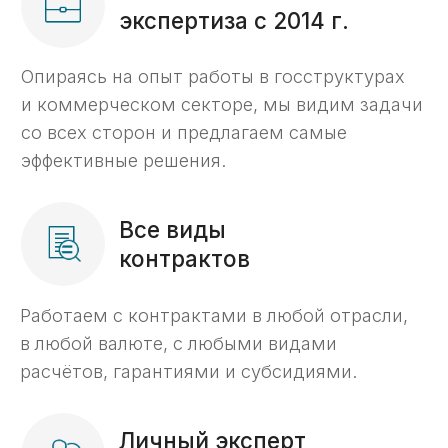
с казначейскими счетами
«С 2014 года мы помогаем компаниям
разобраться с вопросами, возникающими
при открытии счетов в казначействе РФ,
проведении платежей с таких счетов,
а также реализации раздельного
бухгалтерского учета госконтрактов.
Для нас главный критерий успеха — ваше
доверие. Наша команда фокусируется
на ваших задачах и берет на себя даже
самые сложные процессы.»
Нужна профессиональная
поддержка в казначействе?
Добро пожаловать в KaznaHelp!
Подробнее о компании KaznaHelp ->