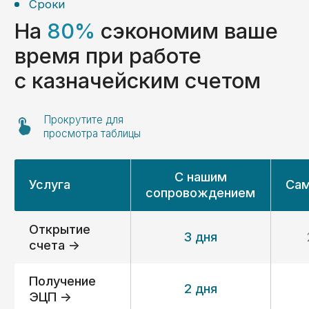
ООО «Волгоградский Завод
Резервуарных Конструкций»
Расходование средств (ОБС счет)
Раздельный бухгалтерский учет