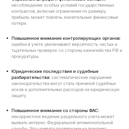
Этапы работ
несоблюдение особых условий государственных
по раздельному учету
контрактов, включая ограничения по размеру
с нами:
прибыли, может повлечь значительные финансовые
потери.
01
Повышенное внимание контролирующих органов:
ошибки в учете увеличивают вероятность частых и
тщательных проверок со стороны казначейства РФ и
Аудит бухгалтерии
прокуратуры.
и согласование объема работ
Мы начинаем с анализа вашей
Юридические последствия и судебные
текущей системы учета, чтобы
разбирательства:
систематические нарушения
определить и согласовать объем
законодательства могут стать причиной судебных
необходимых работ.
исков и дополнительных расходов на юридическую
защиту.
02
Повышенное внимание со стороны ФАС:
некорректное ведение раздельного учета может
вызвать интерес Федеральной антимонопольной
службы. Это чревато проверками на предмет