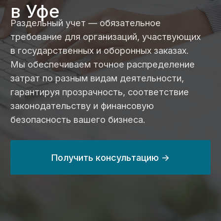
гарантируя прозрачность, соответствие
законодательству и финансовую
безопасность вашего бизнеса.
Получить консультацию ->
24 млрд ₽
с 2014 года
выведенных
занимаемся
средств
казначейским
по контрактам
сопровождением
в 2024 году
на 80%
100%
сэкономим вам
прозрачные цены