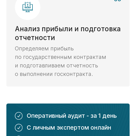
Получение
2 дня
10 дней
ЭЦП ->
Установка
и настройка
2 часа
2 дня
ГИИС ЭБ ->
Проведение
5 дней
10 дней
платежей ->
Как мы работаем
6 этапов комплексного
казначейского
сопровождения
Бесплатный анализ контракта
01
Проверим контракт на возможность
открытия счета и вывода средств.