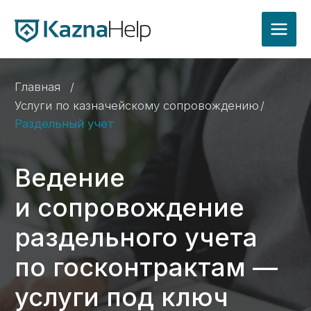
Главная
/
Услуги по казначейскому сопровождению
/
Раздельный учет
Ведение
и сопровождение
раздельного учета
по госконтрактам —
услуги под ключ
в Уфе
Раздельный учет — обязательное
требование для организаций, участвующих
в государственных и оборонных заказах.
Мы обеспечиваем точное распределение
затрат по разным видам деятельности,