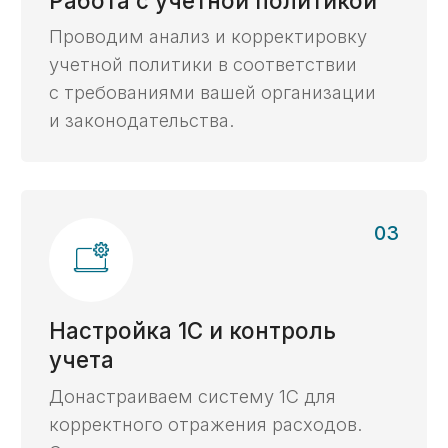
Преимущества
Почему услуги
казначейского
сопровождения доверяют
нам
Многолетняя