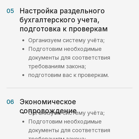
Кейс №3
Платежи
с казначейского
счета в рамках
казначейского
обеспечения
обязательств (КОО)
Кейс №4
Возврат потраченных
на гос контракт
средств
Кейс №5
Открытие лицевого